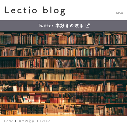
Lectio blog
MENU
Twitter 本好きの呟き
Home
全ての記事
Lectio